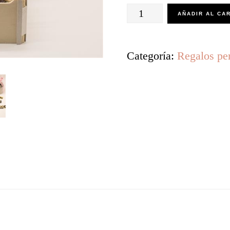
Cestita
AÑADIR AL CA
regalo
Nonna
Categoría:
Regalos pe
tipo
09
cantidad