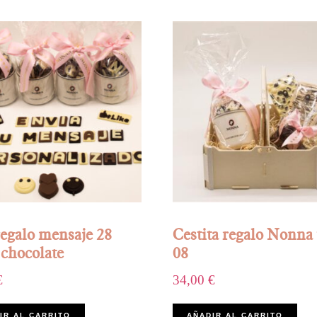
regalo mensaje 28
Cestita regalo Nonna 
 chocolate
08
€
34,00
€
IR AL CARRITO
AÑADIR AL CARRITO