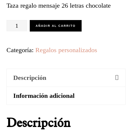
Taza regalo mensaje 26 letras chocolate
Taza
AÑADIR AL CARRITO
regalo
mensaje
Categoría:
Regalos personalizados
26
letras
Descripción
chocolate
cantidad
Información adicional
Descripción