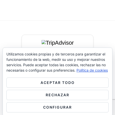
Puntuación de viajeros
Utilizamos cookies propias y de terceros para garantizar el
funcionamiento de la web, medir su uso y mejorar nuestros
Basado en opiniones actualizadas en
servicios. Puede aceptar todas las cookies, rechazar las no
2026
necesarias o configurar sus preferencias.
Política de cookies
Leer opiniones reales
ACEPTAR TODO
RECHAZAR
CONFIGURAR
Diseño y Desarrollo por
juanjomc.com