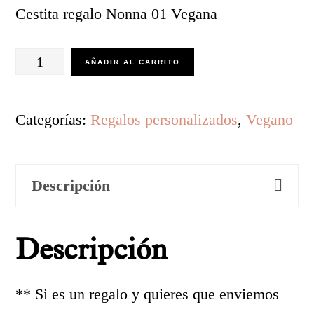
Cestita regalo Nonna 01 Vegana
Cestita
AÑADIR AL CARRITO
regalo
Nonna
Categorías:
Regalos personalizados
,
Vegano
01
Vegana
Descripción
cantidad
Descripción
** Si es un regalo y quieres que enviemos